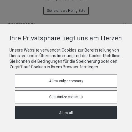
Siehe unsere Honig Sets
INFORMATION
Ihre Privatsphäre liegt uns am Herzen
KUNDENDIENST
Unsere Website verwendet Cookies zur Bereitstellung von
PRODUKTE
Diensten und in Übereinstimmung mit der Cookie-Richtlinie.
Sie können die Bedingungen für die Speicherung oder den
Zugriff auf Cookies in Ihrem Browser festlegen.
Allow only necessary
Customize consents
COPYRIGHT © 2022 SADOWSKI BIENENHÄUSER
Allow all