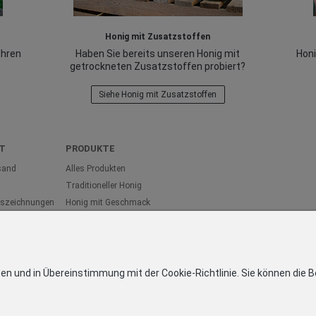
Honig mit Zusatzstoffen
Ihren
Haben Sie bereits unseren Honig mit
Honi
getrockneten Zusatzstoffen probiert?
Siehe Honig mit Zusatzstoffen
T
PRODUKTE
sand
Alles Produkten
Traditioneller Honig
Auszeichnungen
Honig mit Geschmack
Öl
ärung
Honig Geschenksets
häftsbedingungen
n und in Übereinstimmung mit der Cookie-Richtlinie. Sie können die B